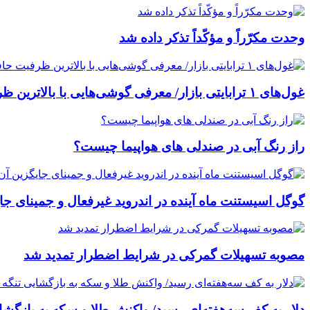
وحدت مکرّراً و مؤکّداً تذکر داده شد
غول‌های ۱ ترابایتی بازار/ معرفی گوشی‌هایی با بالاترین ظرفیت حافظه داخلی در سال ۲۰۲۶
راز رنگ آبی در صندلی های هواپیما چیست؟
گوگل اسیستنت ماه آینده در اندروید غیرفعال و جمینای جا
مصوبه تسهیلات گمرکی در شرایط اضطرار تمدید شد
دلار به کف سه‌هفته‌ای رسید/ واکنش طلا و سکه به بازگشا