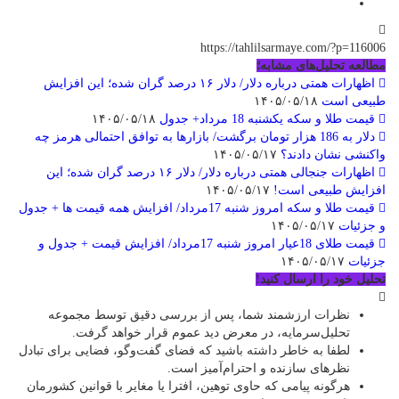
https://tahlilsarmaye.com/?p=116006
مطالعه تحلیل‌های مشابه؛
اظهارات همتی درباره دلار/ دلار ۱۶ درصد گران شده؛ این افزایش
طبیعی است
۱۴۰۵/۰۵/۱۸
قیمت طلا و سکه یکشنبه 18 مرداد+ جدول
۱۴۰۵/۰۵/۱۸
دلار به 186 هزار تومان برگشت/ بازارها به توافق احتمالی هرمز چه
واکنشی نشان دادند؟
۱۴۰۵/۰۵/۱۷
اظهارات جنجالی همتی درباره دلار/ دلار ۱۶ درصد گران شده؛ این
افزایش طبیعی است!
۱۴۰۵/۰۵/۱۷
قیمت طلا و سکه امروز شنبه 17مرداد/ افزایش همه قیمت ها + جدول
و جزئیات
۱۴۰۵/۰۵/۱۷
قیمت طلای 18عیار امروز شنبه 17مرداد/ افزایش قیمت + جدول و
جزئیات
۱۴۰۵/۰۵/۱۷
تحلیل خود را ارسال کنید!
نظرات ارزشمند شما، پس از بررسی دقیق توسط مجموعه
تحلیل‌سرمایه، در معرض دید عموم قرار خواهد گرفت.
لطفا به خاطر داشته باشید که فضای گفت‌وگو، فضایی برای تبادل
نظرهای سازنده و احترام‌آمیز است.
هرگونه پیامی که حاوی توهین، افترا یا مغایر با قوانین کشورمان