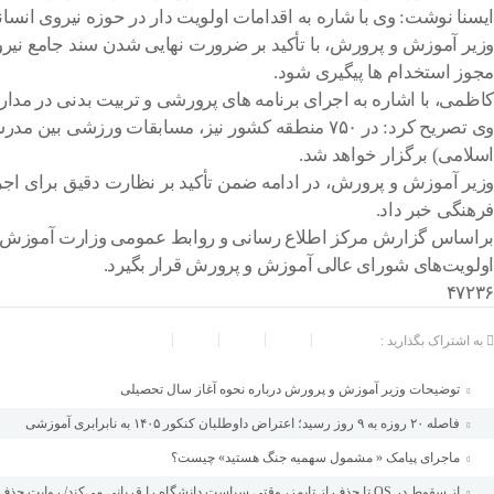
ایسنا نوشت: وی با شاره به اقدامات اولویت دار در حوزه نیروی انسانی،
وزیر آموزش و پرورش، با تأکید بر ضرورت نهایی شدن سند جامع نیرو
مجوز استخدام ها پیگیری شود.
کاظمی، با اشاره به اجرای برنامه های پرورشی و تربیت بدنی در مدا
اسلامی) برگزار خواهد شد.
وزیر آموزش و پرورش، در ادامه ضمن تأکید بر نظارت دقیق برای اج
فرهنگی خبر داد.
براساس گزارش مرکز اطلاع رسانی و روابط عمومی وزارت آموزش و پ
اولویت‌های شورای عالی آموزش و پرورش قرار بگیرد.
۴۷۲۳۶
به اشتراک بگذارید :
توضیحات وزیر آموزش و پرورش درباره نحوه آغاز سال تحصیلی
فاصله ۲۰ روزه به ۹ روز رسید؛ اعتراض داوطلبان کنکور ۱۴۰۵ به نابرابری آموزشی
ماجرای پیامک « مشمول سهمیه جنگ هستید» چیست؟
از سقوط در QS تا حذف از تایمز، وقتی سیاست دانشگاه را قربانی می‌کند/ روایت حذف دانشگاه‌های ایران از رتبه‌بندی‌های جهانی