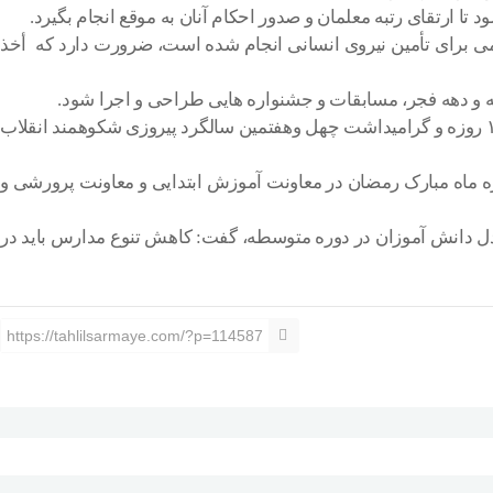
 تا ارتقای رتبه معلمان و صدور احکام آنان به موقع انجام بگیرد.
امی برای تأمین نیروی انسانی انجام شده است، ضرورت دارد که أخذ
یه و دهه فجر، مسابقات و جشنواره هایی طراحی و اجرا شود.
وی تصریح کرد: در ۷۵۰ منطقه کشور نیز، مسابقات ورزشی بین مدرسه ای با عنوان جام اقتدار ایران(یاد واره ۳۴ شهید دانش آموز جنگ ۱۲ روزه و گرامیداشت چهل وهفتمین سالگرد پیروزی شکوهمند انقلاب
ه ماه مبارک رمضان در معاونت آموزش ابتدایی و معاونت پرورشی و
ل دانش آموزان در دوره متوسطه، گفت: کاهش تنوع مدارس باید در
https://tahlilsarmaye.com/?p=114587