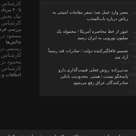
کارشناس 
تا ۲۰ مرداد ۱۴۰۵
مصر وارد عمل شد/ سفر مقامات امنیتی به
نیک بخش
د
ریاض درباره باب‌المندب
کارشناس 
بررسی فرصت
عبور از خط محاصره آمریکا / محموله یک
مسعود
در
میلیون یورویی به ایران رسید
چالش‌ها
رستمی
در
تصمیم غافلگیرکننده دولت / صادرات قند رسماً
کارشناس 
آزاد شد
محمود
در
کارشناس 
مدنی‌زاده: روش فعلی قیمت‌گذاری دارو
اختلافات و
پاسخگو نیست | همتی: محدودیت بانکی
صادرکنندگان عراق رفع می‌شود