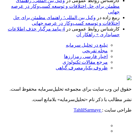
کارشناس روابط عمومی
در
وکیل بین المللی؛ راهنمای
مطمئن برای حل اختلافات و توسعه کسب‌وکار در عرصه
جهانی
ربیع زاده
در
وکیل بین المللی؛ راهنمای مطمئن برای حل
اختلافات و توسعه کسب‌وکار در عرصه جهانی
کارشناس روابط عمومی
در
4 پیامد مرگبار حذف اطلاعات
حسابداری + راهکار آن
تبلیغ در تحلیل سرمایه
مجله تفریحی
اخبار فارسی رمزارزها
مرجع مقالات تکنولوژی
ظروف یکبارمصرف گیاهی
حقوق این وب سایت برای مجموعه تحلیل‌سرمایه محفوظ است.
نشر مطالب با ذکر نام «تحلیل‌سرمایه» بلامانع است.
طراحی سایت :
TahlilSarmaye