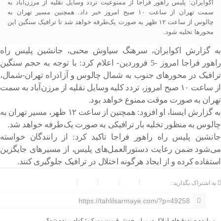
اکوایران: پلیس راهور فراجا از ممنوعیت تردد وسایل نقلیه از مرزن‌آباد به
سمت تهران از ساعت ۱۰ صبح امروز خبر داد. همچنین مسیر تهران به
چالوس از ساعت ۱۲ ظهر به صورت یک‌طرفه خواهد شد تا ترافیک سنگین این
محورها تخلیه شود.
به گزارش اکوایران، سرهنگ سیاوش محبی، جانشین پلیس راه
راهور فراجا امروز -5 فروردین- اعلام کرد: با توجه به حجم سنگین
ترافیک در محورهای جنوب به شمال چالوس و آزادراه تهران-شمال،
از ساعت ۱۰ صبح امروز، تردد کلیه وسایل نقلیه از مرزن‌آباد به سمت
تهران به صورت موقت ممنوع خواهد بود.
به گزارش ایسنا، او افزود: همچنین از ساعت ۱۲ ظهر، مسیر تهران به
چالوس به منظور تخلیه بار ترافیکی به صورت یک‌طرفه خواهد شد.
جانشین پلیس راه راهور فراجا تاکید کرد: از رانندگان خواسته
می‌شود ضمن رعایت دستورالعمل‌های پلیس، از مسیرهای جایگزین
استفاده کرده و از ایجاد هرگونه اختلال در ترافیک جلوگیری کنند.
به اشتراک بگذارید :
https://tahlilsarmaye.com/?p=49258
بازده صندوق‌های املاک در برابر جهش قیمت مسکن؛ کدام برنده شد؟